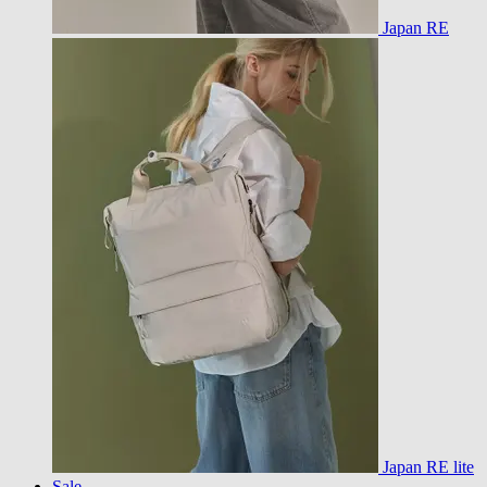
Japan RE
Japan RE lite
Sale