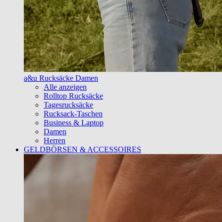
a&u Rucksäcke Damen
Alle anzeigen
Rolltop Rucksäcke
Tagesrucksäcke
Rucksack-Taschen
Business & Laptop
Damen
Herren
GELDBÖRSEN & ACCESSOIRES