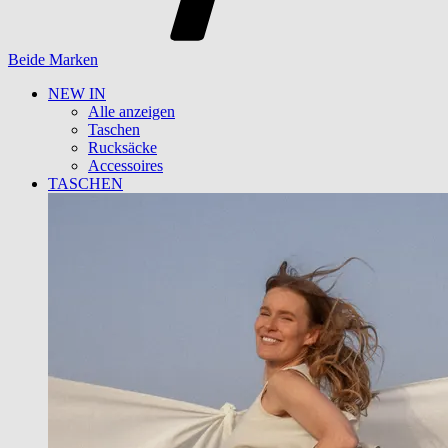
Beide Marken
NEW IN
Alle anzeigen
Taschen
Rucksäcke
Accessoires
TASCHEN