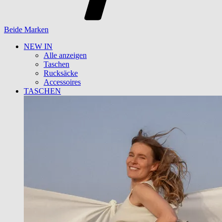
Beide Marken
NEW IN
Alle anzeigen
Taschen
Rucksäcke
Accessoires
TASCHEN