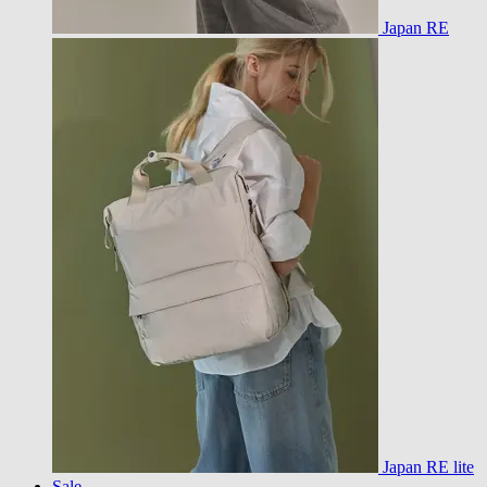
Japan RE
Japan RE lite
Sale