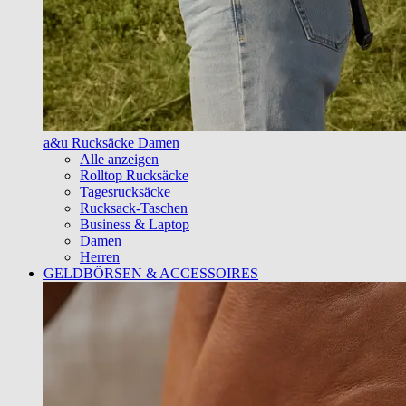
a&u Rucksäcke Damen
Alle anzeigen
Rolltop Rucksäcke
Tagesrucksäcke
Rucksack-Taschen
Business & Laptop
Damen
Herren
GELDBÖRSEN & ACCESSOIRES