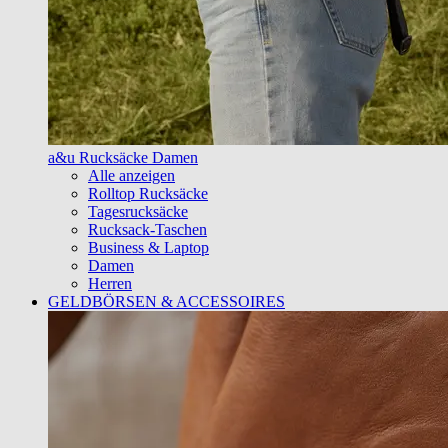
a&u Rucksäcke Damen
Alle anzeigen
Rolltop Rucksäcke
Tagesrucksäcke
Rucksack-Taschen
Business & Laptop
Damen
Herren
GELDBÖRSEN & ACCESSOIRES