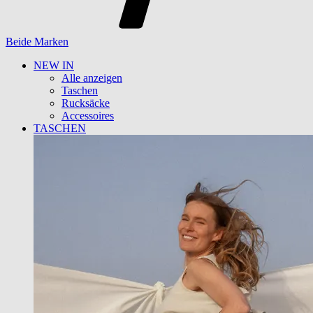
Beide Marken
NEW IN
Alle anzeigen
Taschen
Rucksäcke
Accessoires
TASCHEN