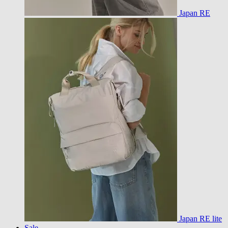
Japan RE
Japan RE lite
Sale