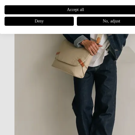
Accept all
Deny
No, adjust