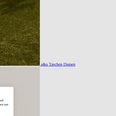
a&u Taschen Damen
sed
 we use