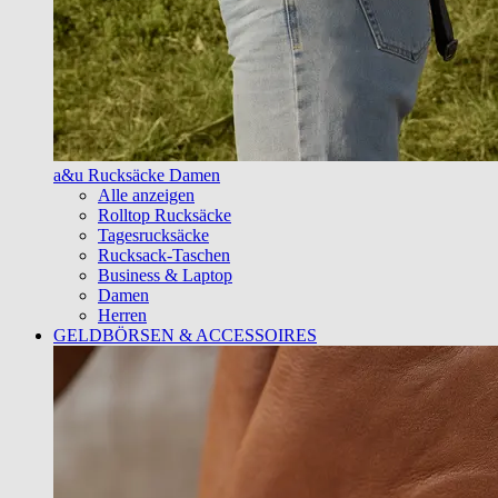
a&u Rucksäcke Damen
Alle anzeigen
Rolltop Rucksäcke
Tagesrucksäcke
Rucksack-Taschen
Business & Laptop
Damen
Herren
GELDBÖRSEN & ACCESSOIRES