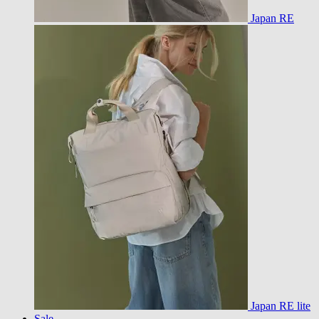
Japan RE
Japan RE lite
Sale