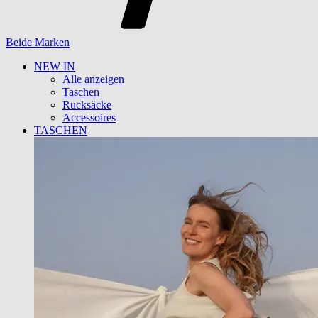
Beide Marken
NEW IN
Alle anzeigen
Taschen
Rucksäcke
Accessoires
TASCHEN