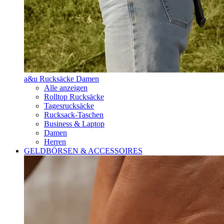
a&u Rucksäcke Damen
Alle anzeigen
Rolltop Rucksäcke
Tagesrucksäcke
Rucksack-Taschen
Business & Laptop
Damen
Herren
GELDBÖRSEN & ACCESSOIRES