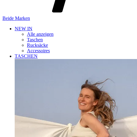
Beide Marken
NEW IN
Alle anzeigen
Taschen
Rucksäcke
Accessoires
TASCHEN