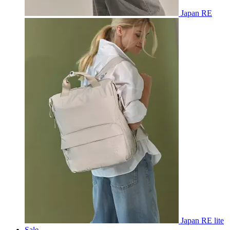
Japan RE
Japan RE lite
Sale