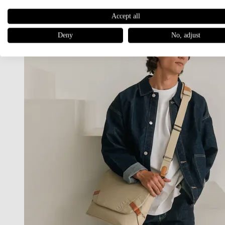
Accept all
Deny
No, adjust