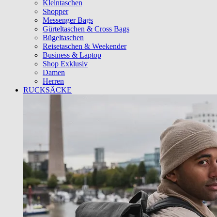
Kleintaschen
Shopper
Messenger Bags
Gürteltaschen & Cross Bags
Bügeltaschen
Reisetaschen & Weekender
Business & Laptop
Shop Exklusiv
Damen
Herren
RUCKSÄCKE