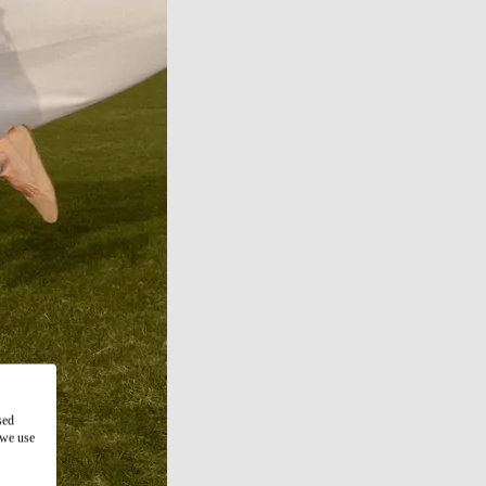
sed
 we use