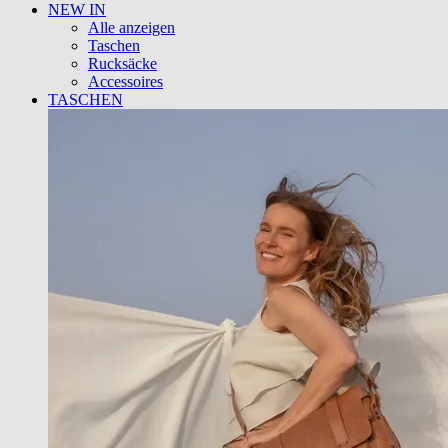
NEW IN
Alle anzeigen
Taschen
Rucksäcke
Accessoires
TASCHEN