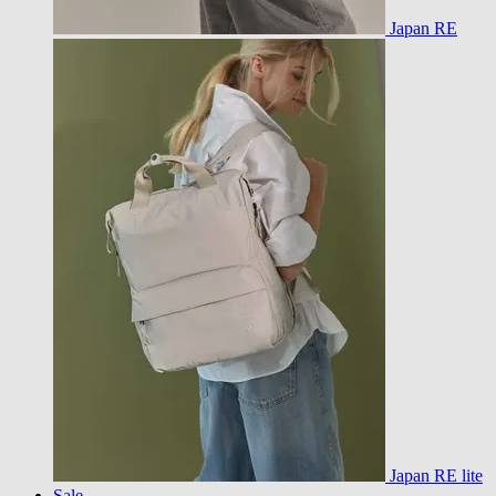
Japan RE
Japan RE lite
Sale