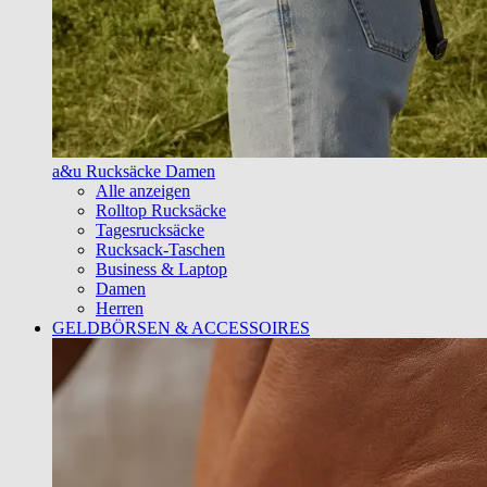
a&u Rucksäcke Damen
Alle anzeigen
Rolltop Rucksäcke
Tagesrucksäcke
Rucksack-Taschen
Business & Laptop
Damen
Herren
GELDBÖRSEN & ACCESSOIRES