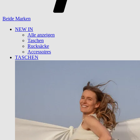
Beide Marken
NEW IN
Alle anzeigen
Taschen
Rucksäcke
Accessoires
TASCHEN