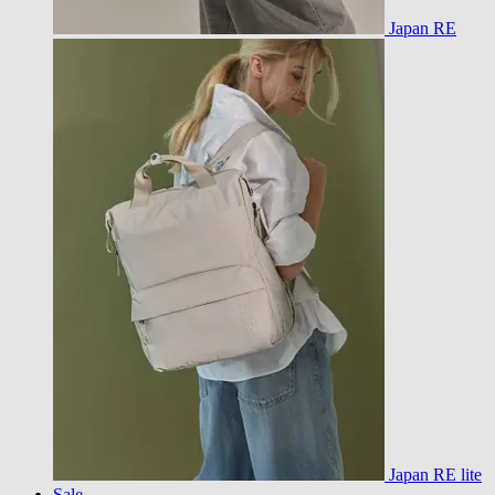
Japan RE
Japan RE lite
Sale