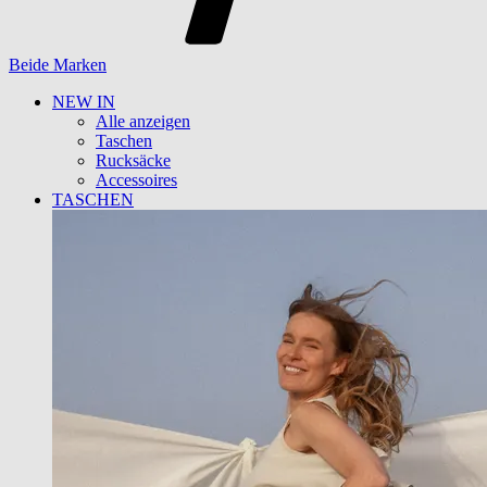
Beide Marken
NEW IN
Alle anzeigen
Taschen
Rucksäcke
Accessoires
TASCHEN