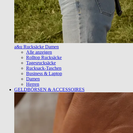
a&u Rucksäcke Damen
Alle anzeigen
Rolltop Rucksäcke
Tagesrucksäcke
Rucksack-Taschen
Business & Laptop
Damen
Herren
GELDBÖRSEN & ACCESSOIRES