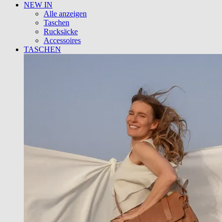
NEW IN
Alle anzeigen
Taschen
Rucksäcke
Accessoires
TASCHEN