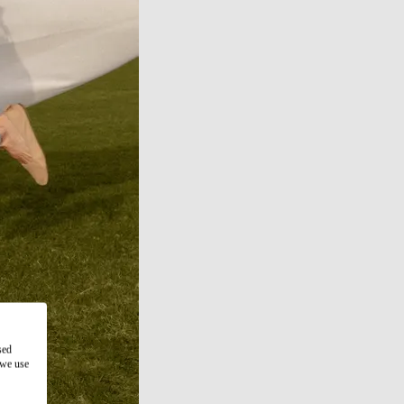
sed
 we use