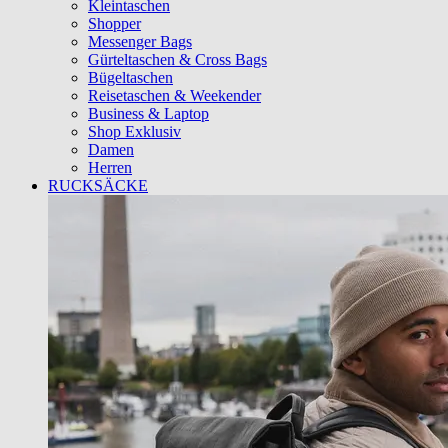
Kleintaschen
Shopper
Messenger Bags
Gürteltaschen & Cross Bags
Bügeltaschen
Reisetaschen & Weekender
Business & Laptop
Shop Exklusiv
Damen
Herren
RUCKSÄCKE