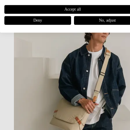
Accept all
Deny
No, adjust