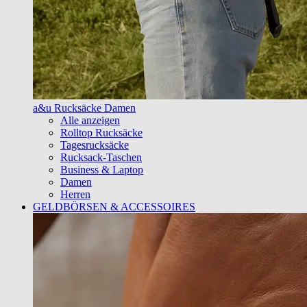
a&u Rucksäcke Damen
Alle anzeigen
Rolltop Rucksäcke
Tagesrucksäcke
Rucksack-Taschen
Business & Laptop
Damen
Herren
GELDBÖRSEN & ACCESSOIRES