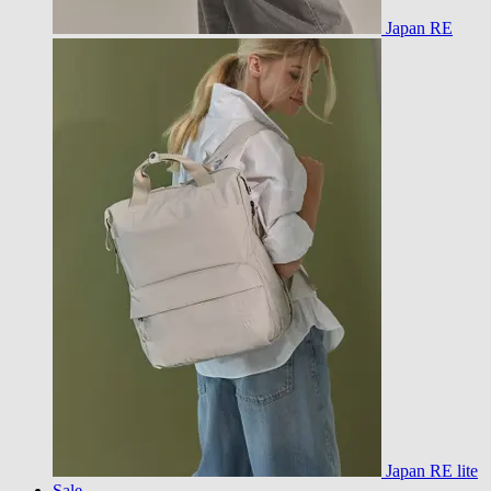
Japan RE
Japan RE lite
Sale