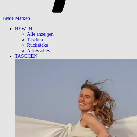
Beide Marken
NEW IN
Alle anzeigen
Taschen
Rucksäcke
Accessoires
TASCHEN