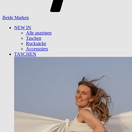
Beide Marken
NEW IN
Alle anzeigen
Taschen
Rucksäcke
Accessoires
TASCHEN