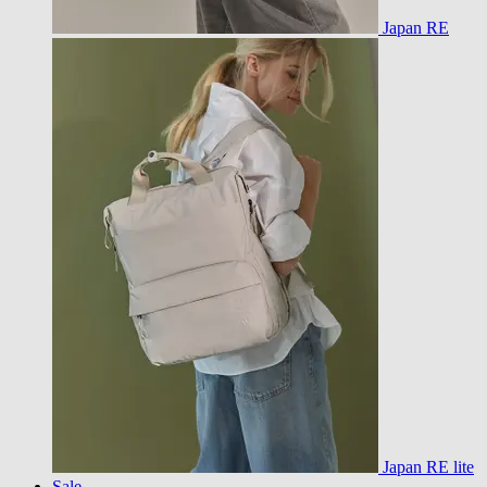
Japan RE
Japan RE lite
Sale