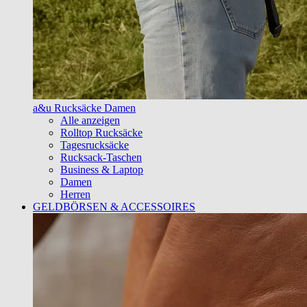
a&u Rucksäcke Damen
Alle anzeigen
Rolltop Rucksäcke
Tagesrucksäcke
Rucksack-Taschen
Business & Laptop
Damen
Herren
GELDBÖRSEN & ACCESSOIRES