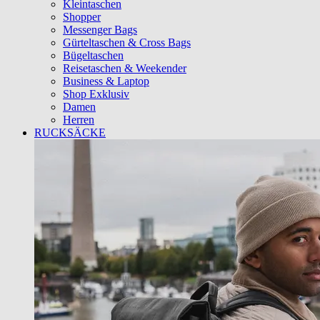
Kleintaschen
Shopper
Messenger Bags
Gürteltaschen & Cross Bags
Bügeltaschen
Reisetaschen & Weekender
Business & Laptop
Shop Exklusiv
Damen
Herren
RUCKSÄCKE