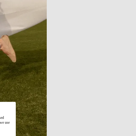
sed
 we use