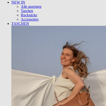
NEW IN
Alle anzeigen
Taschen
Rucksäcke
Accessoires
TASCHEN