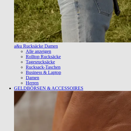
a&u Rucksäcke Damen
Alle anzeigen
Rolltop Rucksäcke
Tagesrucksäcke
Rucksack-Taschen
Business & Laptop
Damen
Herren
GELDBÖRSEN & ACCESSOIRES