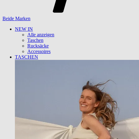
Beide Marken
NEW IN
Alle anzeigen
Taschen
Rucksäcke
Accessoires
TASCHEN