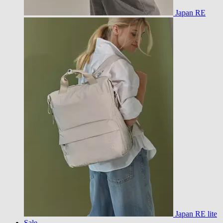
Japan RE
Japan RE lite
Sale