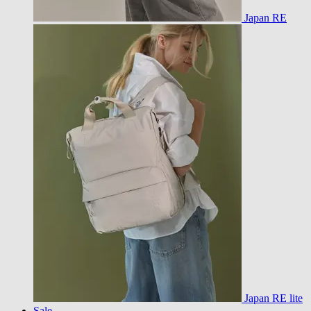
Japan RE
Japan RE lite
Sale