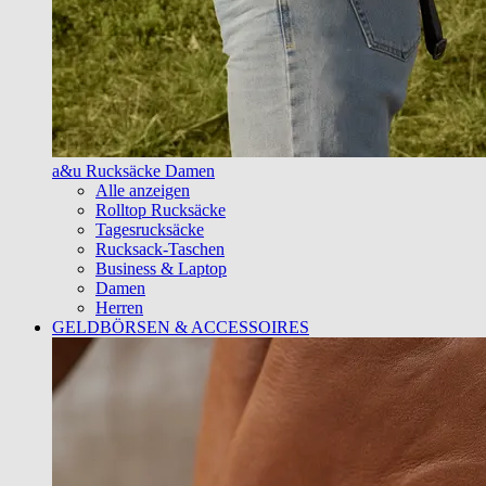
a&u Rucksäcke Damen
Alle anzeigen
Rolltop Rucksäcke
Tagesrucksäcke
Rucksack-Taschen
Business & Laptop
Damen
Herren
GELDBÖRSEN & ACCESSOIRES