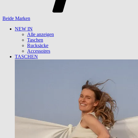
Beide Marken
NEW IN
Alle anzeigen
Taschen
Rucksäcke
Accessoires
TASCHEN