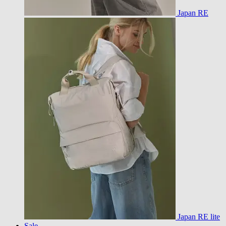
Japan RE
Japan RE lite
Sale