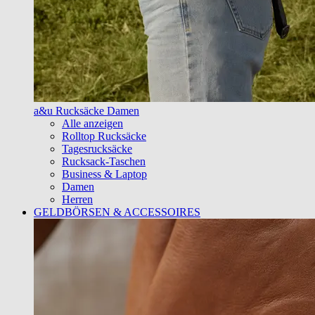
a&u Rucksäcke Damen
Alle anzeigen
Rolltop Rucksäcke
Tagesrucksäcke
Rucksack-Taschen
Business & Laptop
Damen
Herren
GELDBÖRSEN & ACCESSOIRES