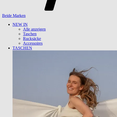
Beide Marken
NEW IN
Alle anzeigen
Taschen
Rucksäcke
Accessoires
TASCHEN