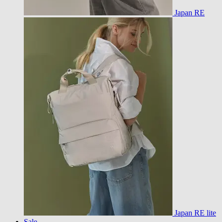
Japan RE
Japan RE lite
Sale