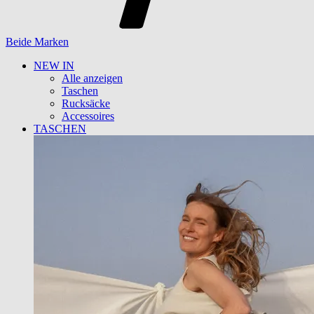
Beide Marken
NEW IN
Alle anzeigen
Taschen
Rucksäcke
Accessoires
TASCHEN