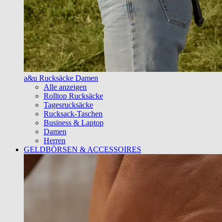
a&u Rucksäcke Damen
Alle anzeigen
Rolltop Rucksäcke
Tagesrucksäcke
Rucksack-Taschen
Business & Laptop
Damen
Herren
GELDBÖRSEN & ACCESSOIRES