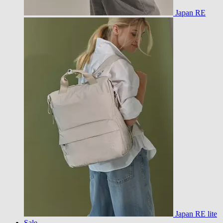
Japan RE
Japan RE lite
Sale