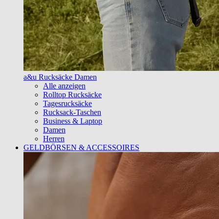
a&u Rucksäcke Damen
Alle anzeigen
Rolltop Rucksäcke
Tagesrucksäcke
Rucksack-Taschen
Business & Laptop
Damen
Herren
GELDBÖRSEN & ACCESSOIRES