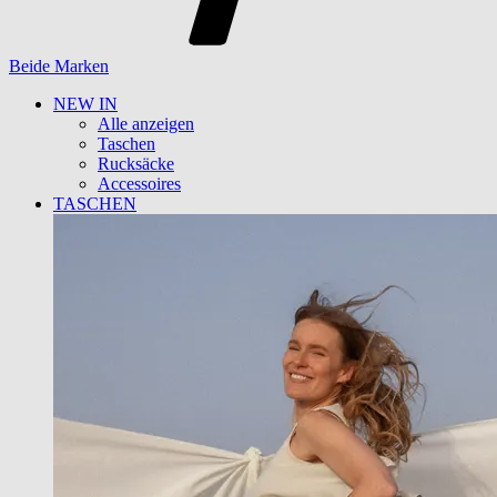
Beide Marken
NEW IN
Alle anzeigen
Taschen
Rucksäcke
Accessoires
TASCHEN