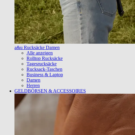
a&u Rucksäcke Damen
Alle anzeigen
Rolltop Rucksäcke
Tagesrucksäcke
Rucksack-Taschen
Business & Laptop
Damen
Herren
GELDBÖRSEN & ACCESSOIRES