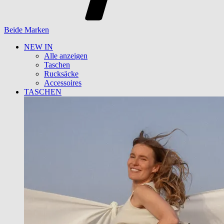
Beide Marken
NEW IN
Alle anzeigen
Taschen
Rucksäcke
Accessoires
TASCHEN