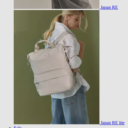
Japan RE
Japan RE lite
Sale