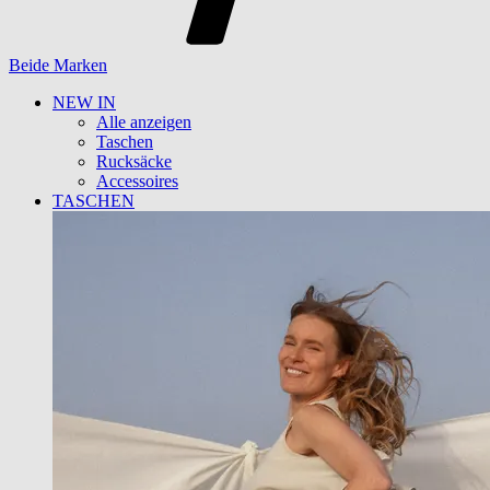
Beide Marken
NEW IN
Alle anzeigen
Taschen
Rucksäcke
Accessoires
TASCHEN