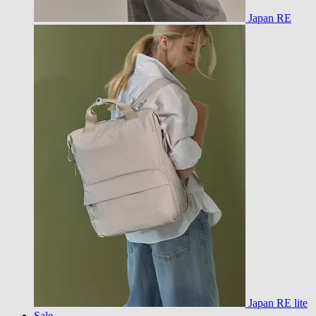
Japan RE
Japan RE lite
Sale