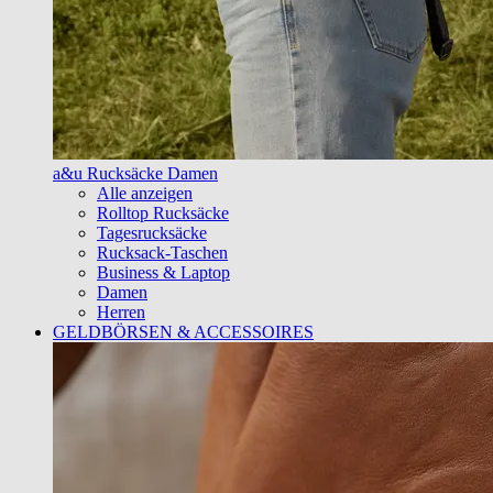
a&u Rucksäcke Damen
Alle anzeigen
Rolltop Rucksäcke
Tagesrucksäcke
Rucksack-Taschen
Business & Laptop
Damen
Herren
GELDBÖRSEN & ACCESSOIRES