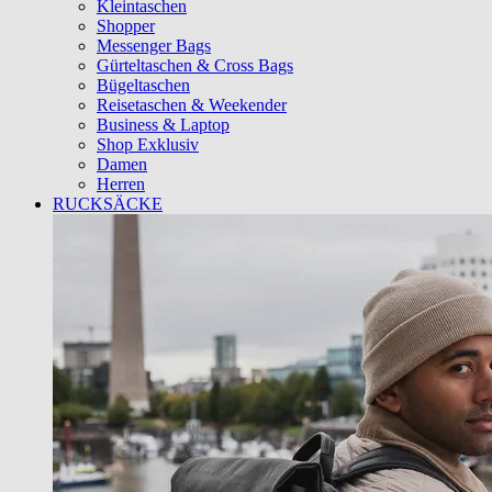
Kleintaschen
Shopper
Messenger Bags
Gürteltaschen & Cross Bags
Bügeltaschen
Reisetaschen & Weekender
Business & Laptop
Shop Exklusiv
Damen
Herren
RUCKSÄCKE