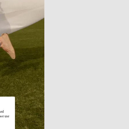
sed
 we use