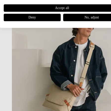
Accept all
Deny
No, adjust