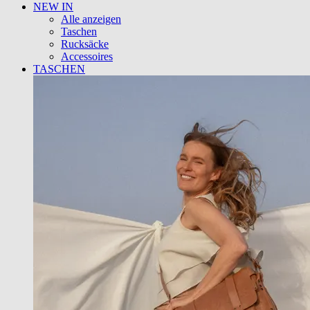
NEW IN
Alle anzeigen
Taschen
Rucksäcke
Accessoires
TASCHEN