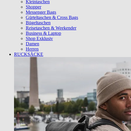
Kleintaschen
Shopper
Messenger Bags
Gürteltaschen & Cross Bags
Bügeltaschen
Reisetaschen & Weekender
Business & Laptop
Shop Exklusiv
Damen
Herren
RUCKSÄCKE