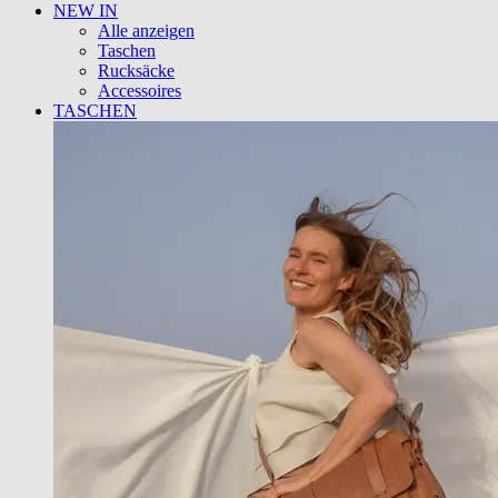
NEW IN
Alle anzeigen
Taschen
Rucksäcke
Accessoires
TASCHEN