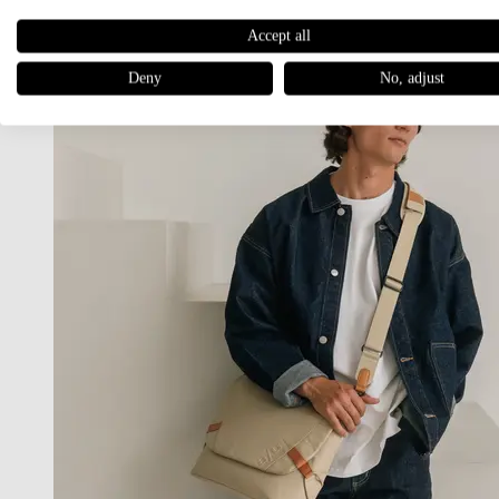
Accept all
Deny
No, adjust