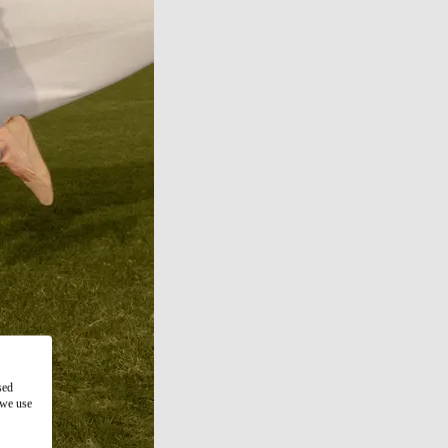
sed
 we use