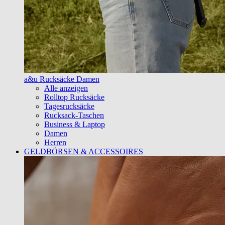
a&u Rucksäcke Damen
Alle anzeigen
Rolltop Rucksäcke
Tagesrucksäcke
Rucksack-Taschen
Business & Laptop
Damen
Herren
GELDBÖRSEN & ACCESSOIRES