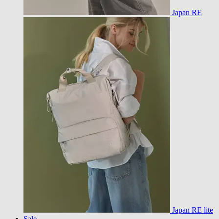
Japan RE
Japan RE lite
Sale