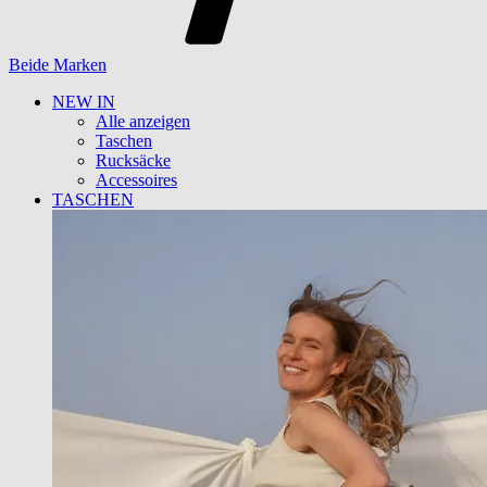
Beide Marken
NEW IN
Alle anzeigen
Taschen
Rucksäcke
Accessoires
TASCHEN