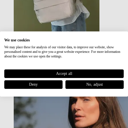
We use cookies
We may place these for analysis of our visitor data, to improve our website, show
Japan RE lite
personalised content and to give you a great website experience. For more information
Sale
about the cookies we use open the settings.
Accept all
Deny
No, adjust