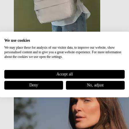
We use cookies
We may place these for analysis of our visitor data, to improve our website, show
Japan RE lite
personalised content and to give you a great website experience. For more information
Sale
about the cookies we use open the settings.
Accept all
Deny
No, adjust