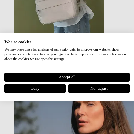
We use cookies
We may place these for analysis of our visitor data, to improve our website, show
Japan RE lite
personalised content and to give you a great website experience. For more information
Sale
about the cookies we use open the settings.
Accept all
Deny
No, adjust