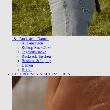
a&u Rucksäcke Damen
Alle anzeigen
Rolltop Rucksäcke
Tagesrucksäcke
Rucksack-Taschen
Business & Laptop
Damen
Herren
GELDBÖRSEN & ACCESSOIRES