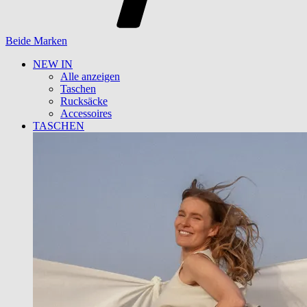
Beide Marken
NEW IN
Alle anzeigen
Taschen
Rucksäcke
Accessoires
TASCHEN