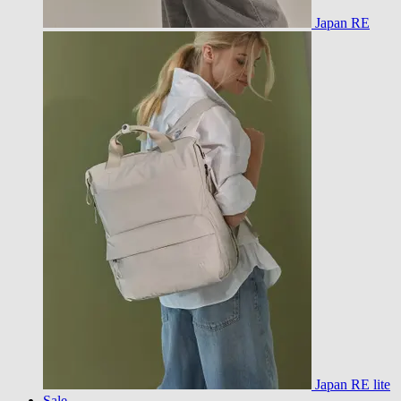
Japan RE
Japan RE lite
Sale