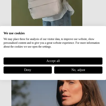
We use cookies
We may place these for analysis of our visitor data, to improve our website, show
Japan RE lite
personalised content and to give you a great website experience. For more information
Sale
about the cookies we use open the settings.
Accept all
Deny
No, adjust