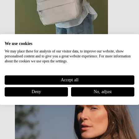
We use cookies
We may place these for analysis of our visitor data, to improve our website, show
Japan RE lite
personalised content and to give you a great website experience. For more information
Sale
about the cookies we use open the settings.
Accept all
Deny
No, adjust