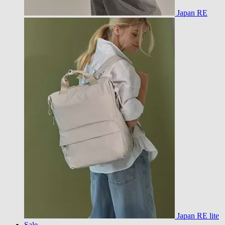
Japan RE
Japan RE lite
Sale