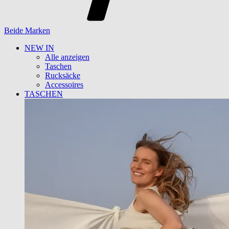
Beide Marken
NEW IN
Alle anzeigen
Taschen
Rucksäcke
Accessoires
TASCHEN