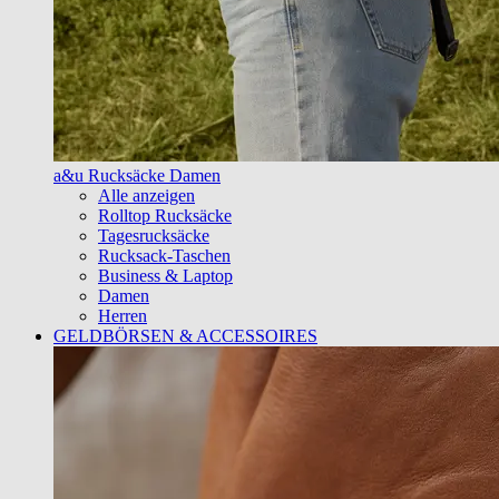
a&u Rucksäcke Damen
Alle anzeigen
Rolltop Rucksäcke
Tagesrucksäcke
Rucksack-Taschen
Business & Laptop
Damen
Herren
GELDBÖRSEN & ACCESSOIRES