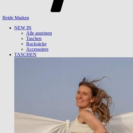
Beide Marken
NEW IN
Alle anzeigen
Taschen
Rucksäcke
Accessoires
TASCHEN