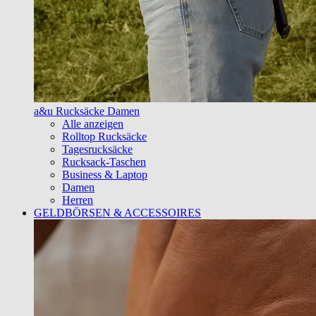
a&u Rucksäcke Damen
Alle anzeigen
Rolltop Rucksäcke
Tagesrucksäcke
Rucksack-Taschen
Business & Laptop
Damen
Herren
GELDBÖRSEN & ACCESSOIRES