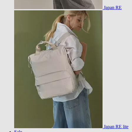
Japan RE
Japan RE lite
Sale