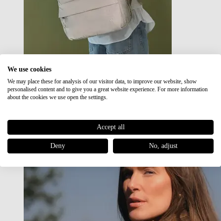
We use cookies
We may place these for analysis of our visitor data, to improve our website, show
Japan RE lite
personalised content and to give you a great website experience. For more information
Sale
about the cookies we use open the settings.
Accept all
Deny
No, adjust