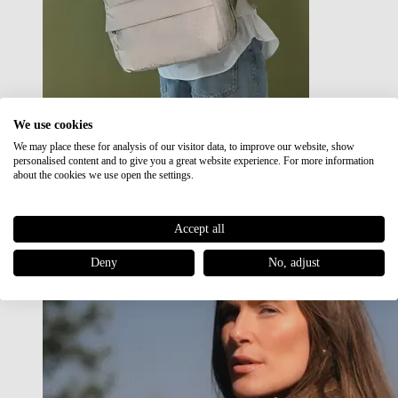
We use cookies
We may place these for analysis of our visitor data, to improve our website, show
Japan RE lite
personalised content and to give you a great website experience. For more information
Sale
about the cookies we use open the settings.
Accept all
Deny
No, adjust