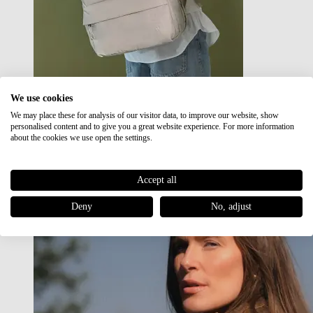
We use cookies
We may place these for analysis of our visitor data, to improve our website, show
Japan RE lite
personalised content and to give you a great website experience. For more information
Sale
about the cookies we use open the settings.
Accept all
Deny
No, adjust