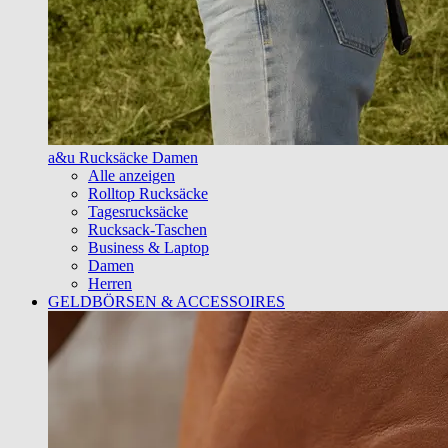
a&u Rucksäcke Damen
Alle anzeigen
Rolltop Rucksäcke
Tagesrucksäcke
Rucksack-Taschen
Business & Laptop
Damen
Herren
GELDBÖRSEN & ACCESSOIRES