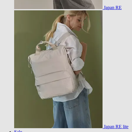
Japan RE
Japan RE lite
Sale