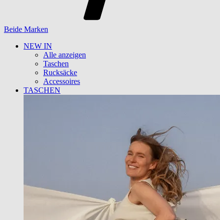
Beide Marken
NEW IN
Alle anzeigen
Taschen
Rucksäcke
Accessoires
TASCHEN