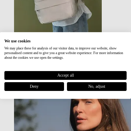
We use cookies
We may place these for analysis of our visitor data, to improve our website, show
Japan RE lite
personalised content and to give you a great website experience. For more information
Sale
about the cookies we use open the settings.
Accept all
Deny
No, adjust