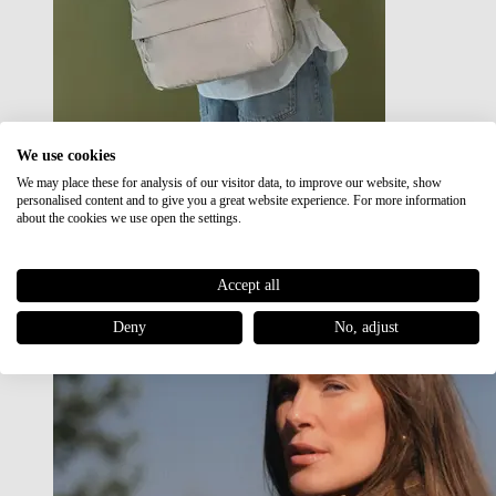
We use cookies
We may place these for analysis of our visitor data, to improve our website, show
Japan RE lite
personalised content and to give you a great website experience. For more information
Sale
about the cookies we use open the settings.
Accept all
Deny
No, adjust