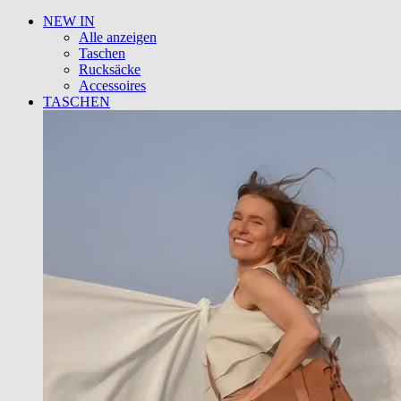
NEW IN
Alle anzeigen
Taschen
Rucksäcke
Accessoires
TASCHEN