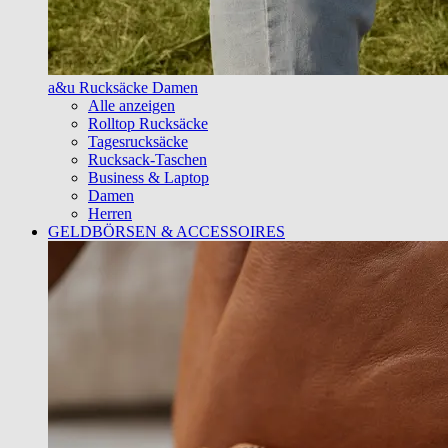
a&u Rucksäcke Damen
Alle anzeigen
Rolltop Rucksäcke
Tagesrucksäcke
Rucksack-Taschen
Business & Laptop
Damen
Herren
GELDBÖRSEN & ACCESSOIRES