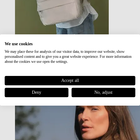
We use cookies
We may place these for analysis of our visitor data, to improve our website, show
Japan RE lite
personalised content and to give you a great website experience. For more information
Sale
about the cookies we use open the settings.
Accept all
Deny
No, adjust