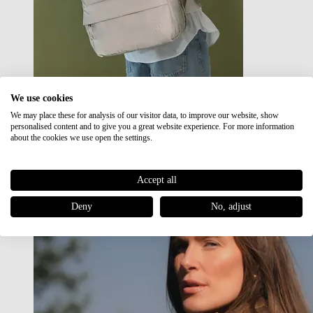
We use cookies
We may place these for analysis of our visitor data, to improve our website, show
Japan RE lite
personalised content and to give you a great website experience. For more information
Sale
about the cookies we use open the settings.
Accept all
Deny
No, adjust