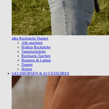
a&u Rucksäcke Damen
Alle anzeigen
Rolltop Rucksäcke
Tagesrucksäcke
Rucksack-Taschen
Business & Laptop
Damen
Herren
GELDBÖRSEN & ACCESSOIRES