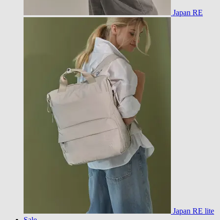
Japan RE
Japan RE lite
Sale