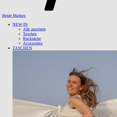
Beide Marken
NEW IN
Alle anzeigen
Taschen
Rucksäcke
Accessoires
TASCHEN