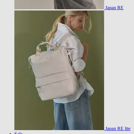
Japan RE
Japan RE lite
Sale