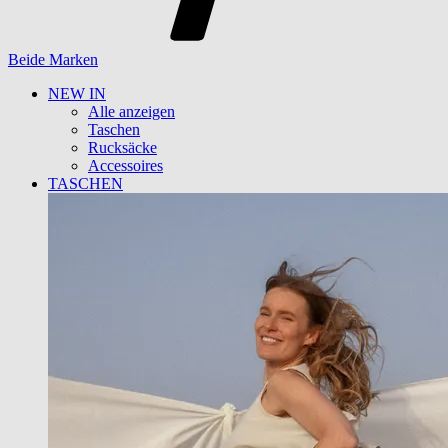
Beide Marken
NEW IN
Alle anzeigen
Taschen
Rucksäcke
Accessoires
TASCHEN