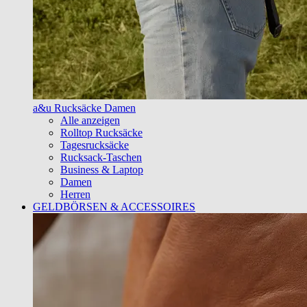
a&u Rucksäcke Damen
Alle anzeigen
Rolltop Rucksäcke
Tagesrucksäcke
Rucksack-Taschen
Business & Laptop
Damen
Herren
GELDBÖRSEN & ACCESSOIRES