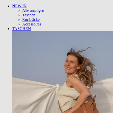
NEW IN
Alle anzeigen
Taschen
Rucksäcke
Accessoires
TASCHEN