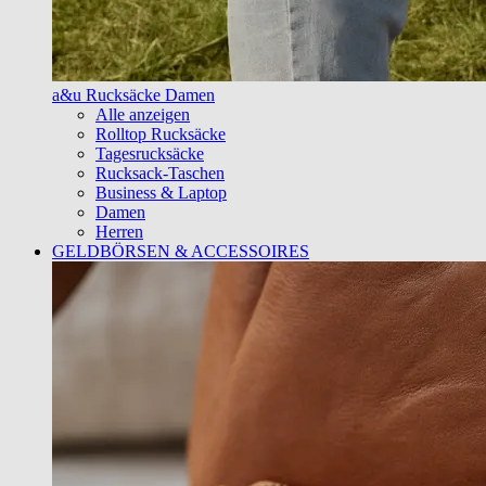
a&u Rucksäcke Damen
Alle anzeigen
Rolltop Rucksäcke
Tagesrucksäcke
Rucksack-Taschen
Business & Laptop
Damen
Herren
GELDBÖRSEN & ACCESSOIRES