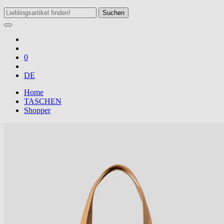
Suchen
0
DE
Home
TASCHEN
Shopper