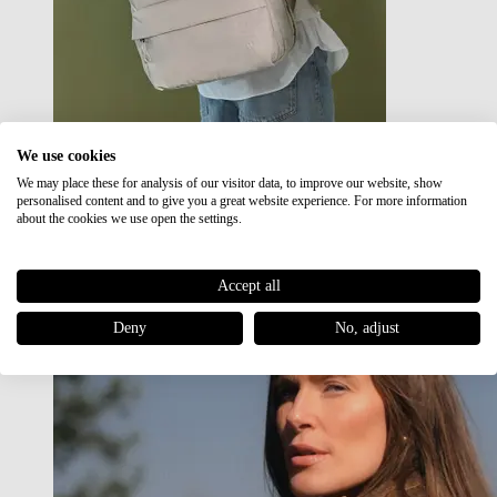
We use cookies
We may place these for analysis of our visitor data, to improve our website, show
Japan RE lite
personalised content and to give you a great website experience. For more information
Sale
about the cookies we use open the settings.
Accept all
Deny
No, adjust