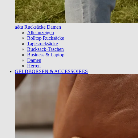
a&u Rucksäcke Damen
Alle anzeigen
Rolltop Rucksäcke
Tagesrucksäcke
Rucksack-Taschen
Business & Laptop
Damen
Herren
GELDBÖRSEN & ACCESSOIRES