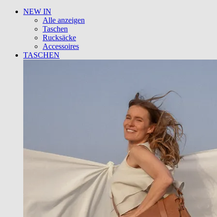
NEW IN
Alle anzeigen
Taschen
Rucksäcke
Accessoires
TASCHEN