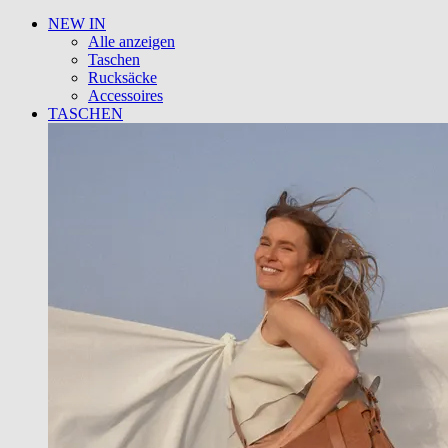
NEW IN
Alle anzeigen
Taschen
Rucksäcke
Accessoires
TASCHEN