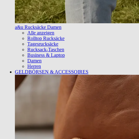
a&u Rucksäcke Damen
Alle anzeigen
Rolltop Rucksäcke
Tagesrucksäcke
Rucksack-Taschen
Business & Laptop
Damen
Herren
GELDBÖRSEN & ACCESSOIRES