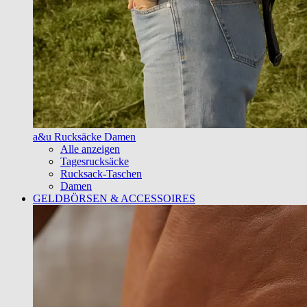
a&u Rucksäcke Damen
Alle anzeigen
Tagesrucksäcke
Rucksack-Taschen
Damen
GELDBÖRSEN & ACCESSOIRES