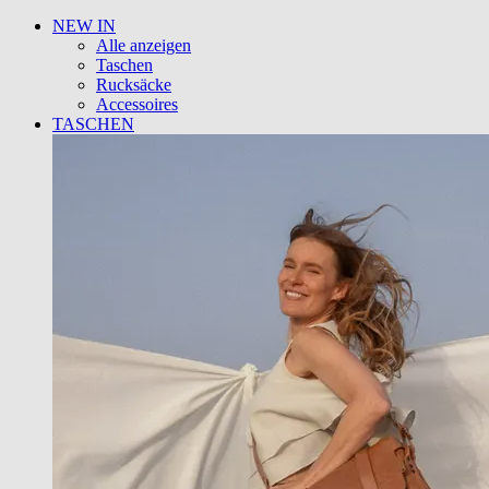
NEW IN
Alle anzeigen
Taschen
Rucksäcke
Accessoires
TASCHEN