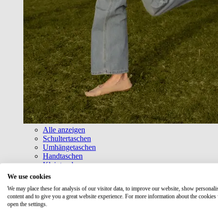
Alle anzeigen
Schultertaschen
Umhängetaschen
Handtaschen
Kleintaschen
Shopper
We use cookies
Messenger Bags
We may place these for analysis of our visitor data, to improve our website, show personali
Gürteltaschen & Cross Bags
content and to give you a great website experience. For more information about the cookies
Bügeltaschen
open the settings.
Reisetaschen & Weekender
Business & Laptop