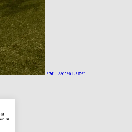
a&u Taschen Damen
sed
 we use