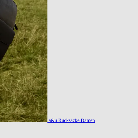
a&u Rucksäcke Damen