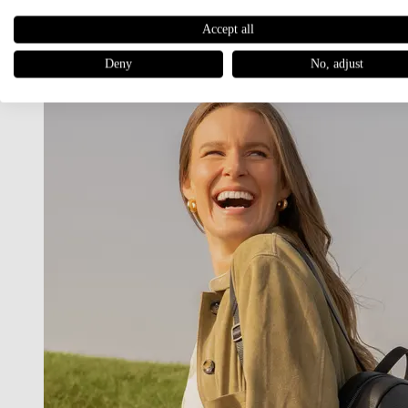
Damen
Accept all
RUCKSÄCKE
Deny
No, adjust