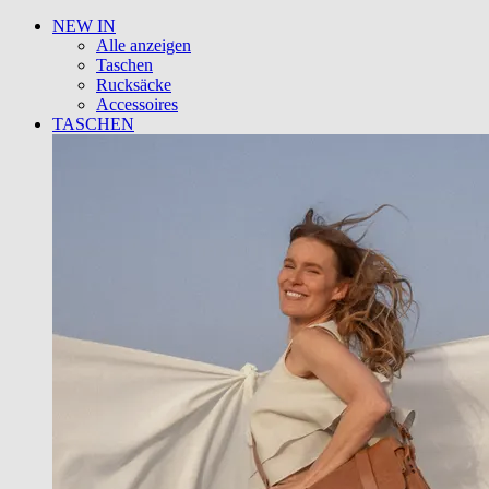
NEW IN
Alle anzeigen
Taschen
Rucksäcke
Accessoires
TASCHEN