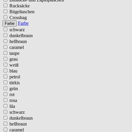
Rucksäcke
Bügeltaschen
Crossbag
Farbe
Farbe
schwarz
dunkelbraun
hellbraun
caramel
taupe
grau
weiß
blau
petrol
türkis
grün
rot
rosa
lila
schwarz
dunkelbraun
hellbraun
caramel