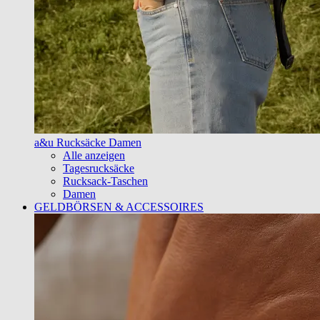
a&u Rucksäcke Damen
Alle anzeigen
Tagesrucksäcke
Rucksack-Taschen
Damen
GELDBÖRSEN & ACCESSOIRES