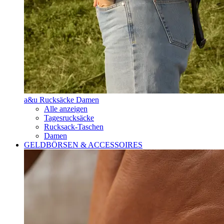
a&u Rucksäcke Damen
Alle anzeigen
Tagesrucksäcke
Rucksack-Taschen
Damen
GELDBÖRSEN & ACCESSOIRES