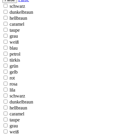
schwarz
dunkelbraun
hellbraun
caramel
taupe
grau
weiß
blau
petrol
türkis
grün
gelb
rot
rosa
lila
schwarz
dunkelbraun
hellbraun
caramel
taupe
grau
weiß