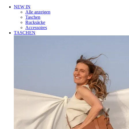
NEW IN
Alle anzeigen
Taschen
Rucksäcke
Accessoires
TASCHEN